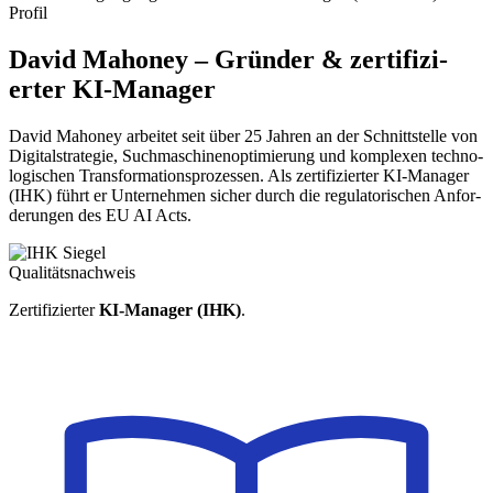
Profil
David Mahoney – Gründer & zer­ti­fizi­
erter KI-Manager
David Mahoney arbeitet seit über 25 Jahren an der Schnittstelle von
Digi­tal­stra­tegie, Such­ma­schinen­opti­mierung und kom­plexen techno­
lo­gischen Trans­for­ma­tions­pro­zessen. Als zer­ti­fizi­erter KI-Manager
(IHK) führt er Unter­nehmen sicher durch die regu­la­to­rischen An­for­
de­rungen des EU AI Acts.
Qualitätsnachweis
Zertifizierter
KI-Manager (IHK)
.